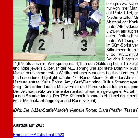
belegte Ava Kapp
nur von ihrer Man
auf Platz 1 lief,
4x50m-Staffel: Mi
Abstand der Konk
In der Altersklas
3:24,44 als auch 
guten fünften Pla
In der W13 siegte
im 60m-Sprint ver
Silbermedaille m
dritten Platz mit 
Bei den Jungen gl
11,94s als auch im Weitsprung mit 4,18m den Goldrang holte. Er zeig
und holte jeweils Silber. In der M12 sprang und sprintete Dominik Kuz
Michel bei seinem ersten Wettkampf über 50m direkt auf den ersten Pl
Ein besonderes Highlight war die 4x1 Runde-Mixed-Staffel der Alter
Marburg antrat. Karla Böhm, Amy Graf-Flemming, Julius Strangmeyer u
Sieg. Die beiden Trainer Moritz Ernst und Rene Koknat lobten die gem
Der Leichtathletik-Kreishallenbestenkampf war ein gelungener Auftakt
jungen Sportler:innen. Der TSV Kirchhain konnte sich dabei als einer d
(von: Michaela Strangmeyer und René Koknat)
(Bild: Die W11er-Staffel-Mädels (Annelie Rotter, Clara Pfeiffer, Tessa
Altstadtlauf 2023
Ergebnisse Altstadtlauf 2023