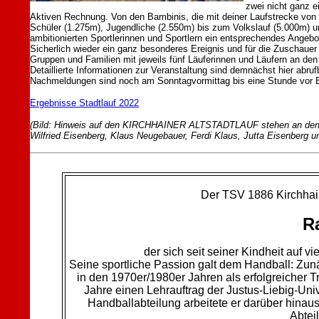
zwei nicht ganz e
Aktiven Rechnung. Von den Bambinis, die mit deiner Laufstrecke von 
Schüler (1.275m), Jugendliche (2.550m) bis zum Volkslauf (5.000m) u
ambitionierten Sportlerinnen und Sportlern ein entsprechendes Angebo
Sicherlich wieder ein ganz besonderes Ereignis und für die Zuschauer b
Gruppen und Familien mit jeweils fünf Läuferinnen und Läufern an den 
Detaillierte Informationen zur Veranstaltung sind demnächst hier ab
Nachmeldungen sind noch am Sonntagvormittag bis eine Stunde vor Be
Ergebnisse Stadtlauf 2022
(Bild: Hinweis auf den KIRCHHAINER ALTSTADTLAUF stehen an den Ort
Wilfried Eisenberg, Klaus Neugebauer, Ferdi Klaus, Jutta Eisenberg un
Der TSV 1886 Kirchhain
R
der sich seit seiner Kindheit auf v
Seine sportliche Passion galt dem Handball: Zunä
in den 1970er/1980er Jahren als erfolgreicher 
Jahre einen Lehrauftrag der Justus-Liebig-Univ
Handballabteilung arbeitete er darüber hinaus
Abtei