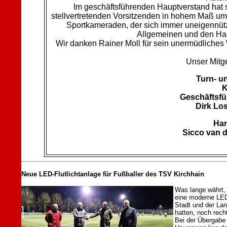
Im geschäftsführenden Hauptverstand hat si
stellvertretenden Vorsitzenden in hohem Maß um 
Sportkameraden, der sich immer uneigennütz
Allgemeinen und den Han
Wir danken Rainer Moll für sein unermüdliche
Unser Mitge
Turn- u
K
Geschäftsfü
Dirk Los
Han
Sicco van d
Neue LED-Flutlichtanlage für Fußballer des TSV Kirchhain
Was lange währt, 
eine moderne LED-
Stadt und der La
hatten, noch recht
Bei der Übergabe