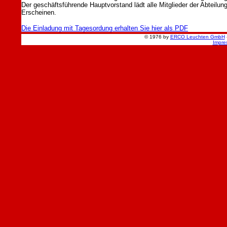
Der geschäftsführende Hauptvorstand lädt alle Mitglieder der Abteilung
Erscheinen.
Die Einladung mit Tagesordung erhalten Sie hier als PDF
© 1976 by
ERCO Leuchten GmbH
Impre