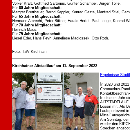
Volker Kraft, Gottfried Sartorius, Günter Schampel, Jürgen Tölle.
Für
60 Jahre Mitgliedschaft:
Margret Bretthauer, Bernd Keppler, Konrad Oeste, Manfred Stiel, Gerh
Für
65 Jahre Mitgliedschaft:
Hermann Albrecht, Peter Bittner, Harald Hertel, Paul Leege, Konrad W
Für
70 Jahre Mitgliedschaft:
Heinrich Maus.
Für
75 Jahre Mitgliedschaft:
Liesel Eder, Hans Feyh, Anneliese Maciossek, Otto Roth.
Foto: TSV Kirchhain
Kirchhainer Altstadtlauf am 11. September 2022
Ergebnisse Stadt
I
n 2020 und 2021 
Coronavirus-Pand
Kontaktbeschränk
In diesem Jahr s
ALTSTADTLAUF auf
Lossin mit. Als B
Laufsportevent in
Mitte!“ ausgericht
Am Sonntag, dem 
wieder den KIRCH
Strecken angebote