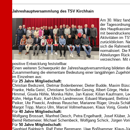
Jahreshauptversammlung des TSV Kirchhain
Am 30. März fand
der Tagesordnung 
des Hauptkassiere
mit beeindruckend
Aktivitäten im TS
zurückblicken. N
sich die Rahmenbe
normalisiert. Die
Abteilungen Rück
verzeichnen. Mit
positive Entwicklung feststellbar.
Einen weiteren Schwerpunkt der Jahreshauptversammlung bildeten d
Zusammenhang die elementare Bedeutung einer langjährigen Zugehörigk
im Einzelnen aus:
Für
25 Jahre Mitgliedschaft:
Christian Bedszent, Dietmar Bodenbenner, Dieter Budde, Maxim Büsche
Franke, Hella Geist, Christiane Schindler-Gesing, Albert Görge, Heike
Himmel, Gisela Höhle, Monika Hühn, Jan Kaiser, Kilian Kaufmann, Le
Kühn, Helga Kutz, Karl-Ulrich Landmesser, Eduard Marquard, Bettina 
Peiker, Ute Piwecki, Andreas Reuscher, Marianne Rüger, Ursula Schäfe
Margot Tripp, Marco Ulm, Marcel Vollmerhausen, Klaus Vorig, Gisela 
Für
40 Jahre Mitgliedschaft:
Wolfgang Brossart, Manfred Desch, Petra Engelhardt, Josef Klüber, J
Bernd Rettemeier, Michael Schernbeck, Wolfgang Schick, Jürgen Vori
Für
50 Jahre Mitgliedschaft:
Siegfried Baldreich, Ralf Peter Bergmann, Uwe Boßhammer, Klaus-Jür