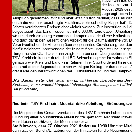
Hausmann lies de
der Idee bis zur
August 2019 geste
zugesagt; beim La
Anspruch genommen. Wir sind aber letztlich froh darüber, dass es 
durch die von uns beauftragte Fachfirma sehr schnell geklappt hat“. D
Jahren vereinbarten Preisen abgewickelt werden. Zur Investition in H
beigesteuert, das Land Hessen ist mit 6.000,00 Euro dabei. „Unabhäng
wir uns durch die energiesparenden Lampen eine deutliche Entlastung 
und trägt damit den wesentlichen Aspekt für die Baumaßnahme vor. D
Verantwortlichen der Abteilung über sogenanntes Crowfunding, bei dem
hierfür zeichnete insbesondere der frühere Abteilungsleiter und jetzig
Bürgermeister Olaf Hausmann zeigte sich bei dem Übergabetermin beein
TSV Kirchhain konnte durch die LED-Beleuchtung eine im wahrsten Sin
genauso wie Kreis und Land - im Rahmen ihrer Sportförderrichtlinie dara
auch mit seiner Jugendarbeit einen wichtigen Beitrag für das sozial
gratulierte den Verantwortlichen der Fußballabteilung und des Hauptvo
Bild: Bürgermeister Olaf Hausmann (2. v.l.) bei der Übergabe des Bew
Kirchhain, v.l.n.r Eduard Marquard (ehemaliger Abteilungsleiter Fußbal
Hauptvorstand)
Neu beim TSV Kirchhain: Mountainbike-Abteilung - Gründungsv
Die Mitglieder des Gesamtvorstandes des TSV Kirchhain haben in ein
Gründung einer Mountainbike-Abteilung frei gemacht. Nachdem inzwisc
konstituierende Sitzung der Mountainbiker an.
Am
Mittwoch, dem 27. Oktober 2021 findet um 19:30 Uhr
eine Mitg
dann u.a. ein Bericht/Erläuterungen der Initiatoren für die Neugründu